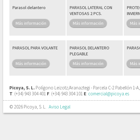
Parasol delantero
PARASOL LATERAL CON
PROTE
VENTOSAS 2 PCS.
INVIER
Más información
Más información
Más 
PARASOL PARA VOLANTE
PARASOL DELANTERO
PARAS
PLEGABLE
Más información
Más información
Más 
Picoya, S. L.
Polígono Leizotz/Aranaztegi - Parcela C-2 Pabellón 1-A
T
: (+34) 943 304 401
F
: (+34) 943 304 101
E
:
comercial@picoya.es
© 2026 Picoya, S. L.
Aviso Legal