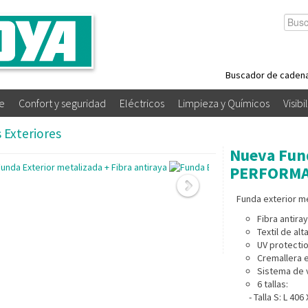
Buscador de caden
e
Confort y seguridad
Eléctricos
Limpieza y Químicos
Visibi
 Exteriores
Nueva Fun
PERFORM
Funda exterior me
Fibra antira
Textil de alt
UV protecti
Cremallera 
Sistema de v
6 tallas:
- Talla S: L 406 