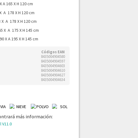
X A 165 X H 120 cm
 X A 178 X H 120 cm
3 X A 178 X H 120 cm
65 X A 175 X H 145 cm
90 X A 195 X H 145 cm
Códigos EAN
8435004904580
8435004904597
8435004904603
8435004904610
8435004904627
8435004904634
ontrará más información:
l V11.0