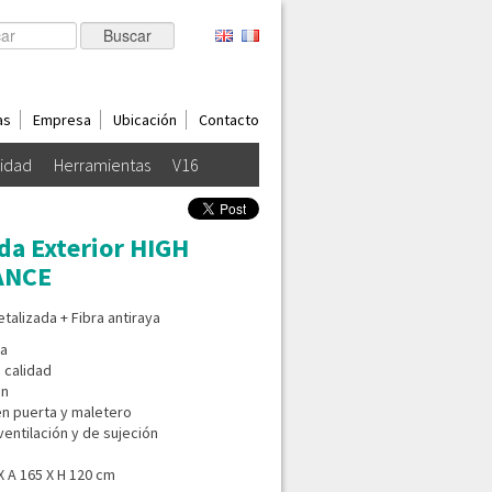
as
Empresa
Ubicación
Contacto
lidad
Herramientas
V16
da Exterior HIGH
ANCE
talizada + Fibra antiraya
ya
a calidad
on
en puerta y maletero
entilación y de sujeción
X A 165 X H 120 cm