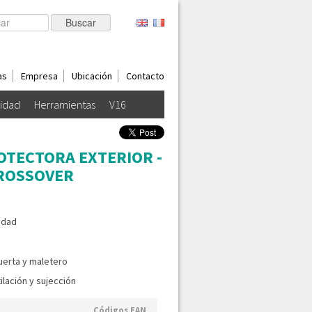
as
Empresa
Ubicación
Contacto
lidad
Herramientas
V16
OTECTORA EXTERIOR -
CROSSOVER
lidad
uerta y maletero
ilación y sujección
Códigos EAN