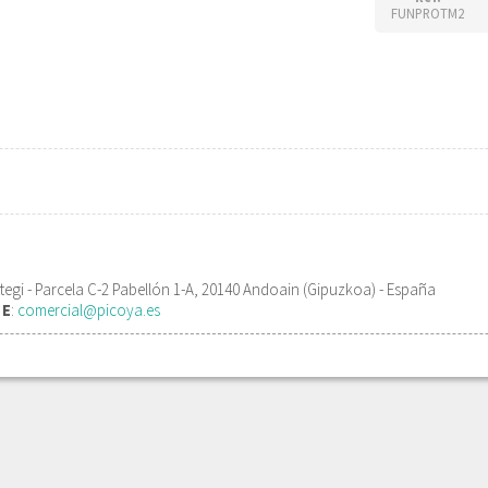
FUNPROTM2
egi - Parcela C-2 Pabellón 1-A, 20140 Andoain (Gipuzkoa) - España
1
E
:
comercial@picoya.es