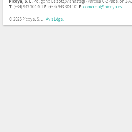
Picoya, S. L.
Polígono Leizotz/Aranaztegi - Parcela C-2 Pabellón 1-
T
: (+34) 943 304 401
F
: (+34) 943 304 101
E
:
comercial@picoya.es
© 2026 Picoya, S. L.
Avis Légal