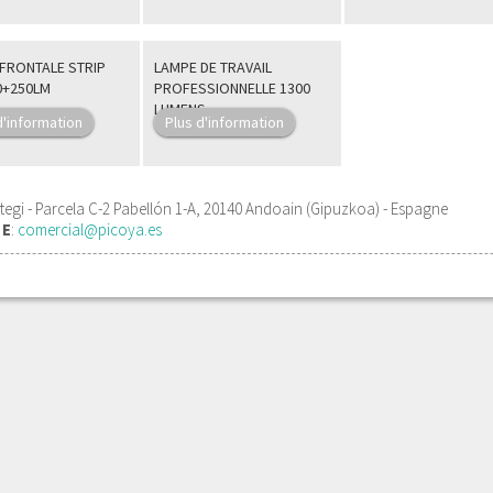
FRONTALE STRIP
LAMPE DE TRAVAIL
0+250LM
PROFESSIONNELLE 1300
LUMENS
d'information
Plus d'information
egi - Parcela C-2 Pabellón 1-A, 20140 Andoain (Gipuzkoa) - Espagne
1
E
:
comercial@picoya.es