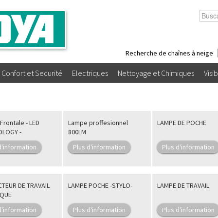
Recherche de chaînes à neige
Confort et Securité
Electriques
Nettoyage et Chimiques
Visib
Frontale - LED
Lampe proffesionnel
LAMPE DE POCHE
OLOGY -
800LM
d'information
Plus d'information
Plus d'information
TEUR DE TRAVAIL
LAMPE POCHE -STYLO-
LAMPE DE TRAVAIL
IQUE
d'information
Plus d'information
Plus d'information