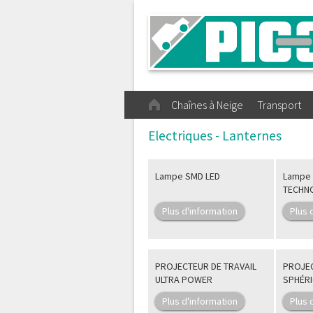
Chaînes à Neige
Transport
Electriques - Lanternes
Lampe SMD LED
Lampe 
TECHN
Plus d'information
Plus 
PROJECTEUR DE TRAVAIL
PROJEC
ULTRA POWER
SPHÉR
Plus d'information
Plus 