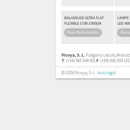
BALADEUSE ULTRA FLAT
LAMPE 
FLEXIBLE COB 1000LM
LED 40
Plus d'information
Plus 
Picoya, S. L.
Polígono Leizotz/Aranazt
T
: (+34) 943 304 401
F
: (+34) 943 304 10
© 2026 Picoya, S. L.
Avis Légal