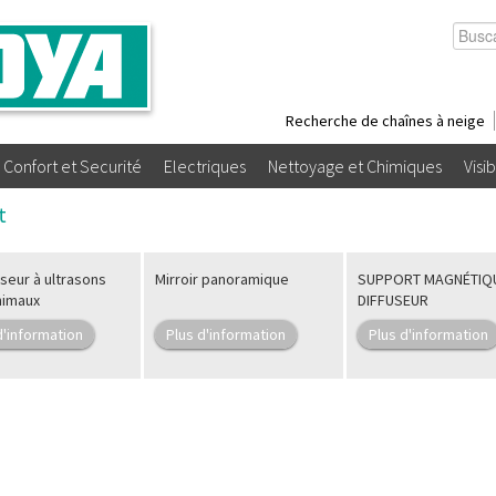
Recherche de chaînes à neige
Confort et Securité
Electriques
Nettoyage et Chimiques
Visib
t
seur à ultrasons
Mirroir panoramique
SUPPORT MAGNÉTIQ
nimaux
DIFFUSEUR
d'information
Plus d'information
Plus d'information