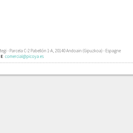
egi - Parcela C-2 Pabellón 1-A, 20140 Andoain (Gipuzkoa) - Espagne
1
E
:
comercial@picoya.es