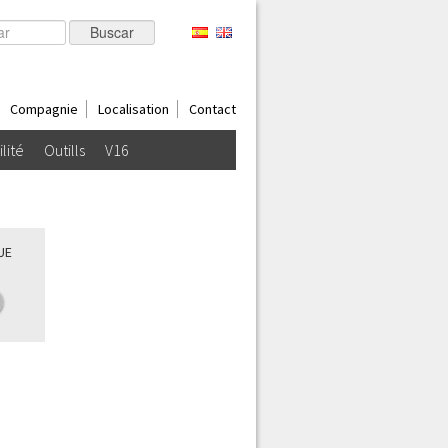
Compagnie
Localisation
Contact
ilité
Outills
V16
UE