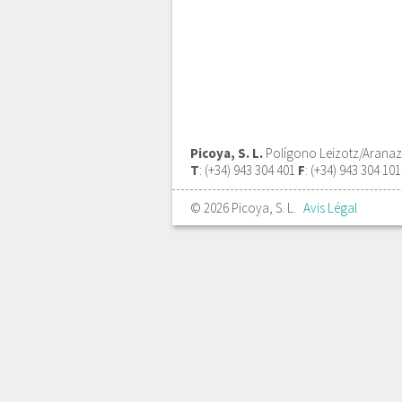
Picoya, S. L.
Polígono Leizotz/Aranazt
T
: (+34) 943 304 401
F
: (+34) 943 304 10
© 2026 Picoya, S. L.
Avis Légal