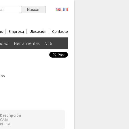
as
Empresa
Ubicación
Contacto
lidad
Herramientas
V16
ios
Descripción
CAJA
BOLSA