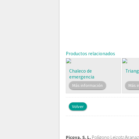
Productos relacionados
Chaleco de
Triang
emergencia
Más información
Más i
Volver
Picoya, S. L.
Polígono Leizotz/Aranazt