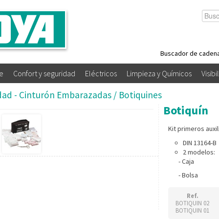
Buscador de caden
e
Confort y seguridad
Eléctricos
Limpieza y Químicos
Visibi
idad - Cinturón Embarazadas / Botiquines
Botiquín
Kit primeros auxil
DIN 13164-B
2 modelos:
- Caja
- Bolsa
Ref.
BOTIQUIN 02
BOTIQUIN 01