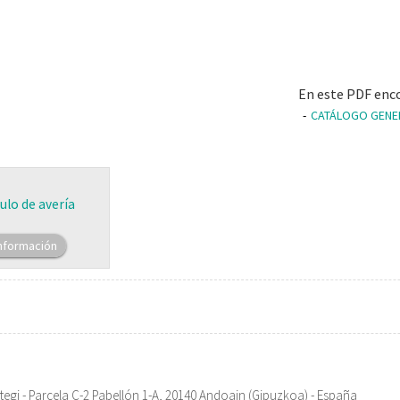
En este PDF enc
CATÁLOGO GENER
ulo de avería
nformación
egi - Parcela C-2 Pabellón 1-A, 20140 Andoain (Gipuzkoa) - España